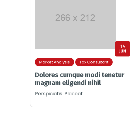
14
JUN
Market Analysis
Tax Consultant
Dolores cumque modi tenetur
magnam eligendi nihil
Perspiciatis. Placeat.