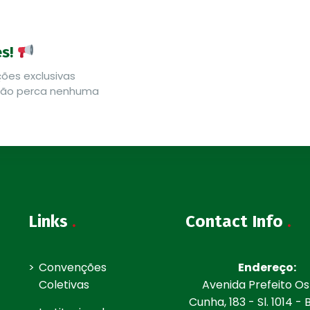
es!
ões exclusivas
 Não perca nenhuma
Links
.
Contact Info
.
Convenções
Endereço:
Coletivas
Avenida Prefeito O
Cunha, 183 - Sl. 1014 -