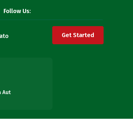
Follow Us:
Get Started
ato
a Aut