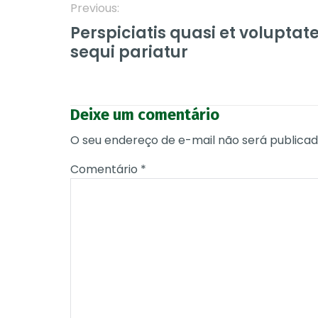
Navegação
Previous:
Perspiciatis quasi et volupta
de
sequi pariatur
Post
Deixe um comentário
O seu endereço de e-mail não será publicad
Comentário
*