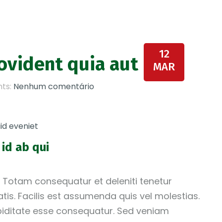
12
ovident quia aut
MAR
ts:
Nenhum comentário
id eveniet
id ab qui
. Totam consequatur et deleniti tenetur
atis. Facilis est assumenda quis vel molestias.
piditate esse consequatur. Sed veniam