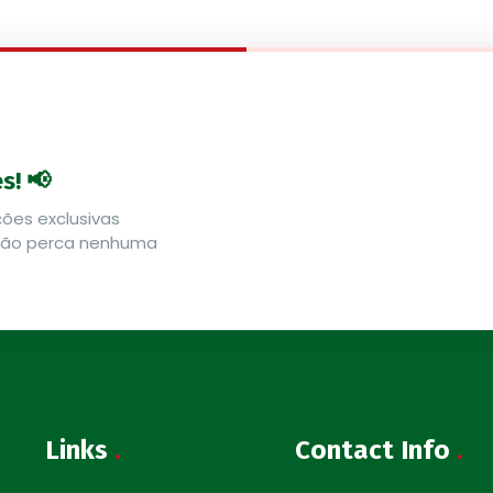
s! 📢
ões exclusivas
 Não perca nenhuma
Links
.
Contact Info
.